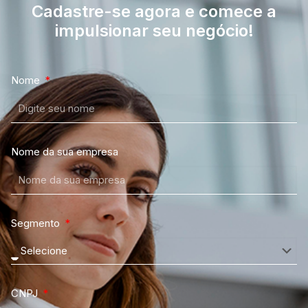
Cadastre-se agora e comece a
impulsionar seu negócio!
Nome
Nome da sua empresa
Segmento
CNPJ