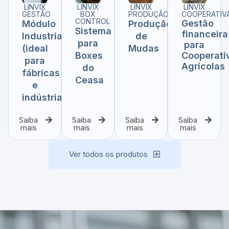
LINVIX
LINVIX
LINVIX
LINVIX
GESTÃO
BOX
PRODUÇÃO
COOPERATIV
CONTROL
Gestão
Módulo
Produção
Sistema
financeira
Industrialização
de
para
para
(ideal
Mudas
Boxes
Cooperati
para
Agrícolas
do
fábricas
Ceasa
e
indústrias)
Saiba
Saiba
Saiba
Saiba
mais
mais
mais
mais
Ver todos os produtos