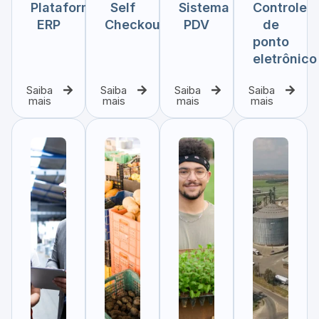
Plataforma
Self
Sistema
Controle
ERP​
Checkout​​
PDV​​
de
ponto
eletrônico​
Saiba
Saiba
Saiba
Saiba
mais
mais
mais
mais