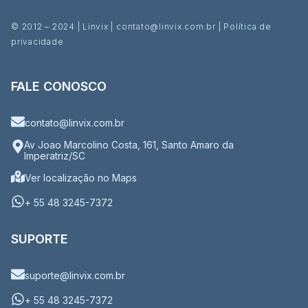
© 2012 – 2024 | Linvix | contato@linvix.com.br |
Política de
privacidade
FALE CONOSCO
contato@linvix.com.br
Av Joao Marcolino Costa, 161, Santo Amaro da
Imperatriz/SC
Ver localização no Maps
+ 55 48 3245-7372​
SUPORTE
suporte@linvix.com.br
+ 55 48 3245-7372​